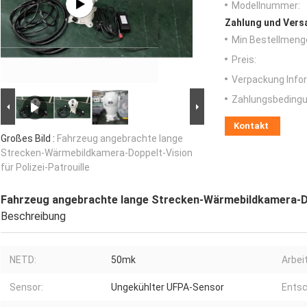
Modellnummer:
Zahlung und Vers
Min Bestellmeng
Preis:
Verpackung Info
Zahlungsbedingu
Kontakt
Großes Bild :
Fahrzeug angebrachte lange
Strecken-Wärmebildkamera-Doppelt-Vision
für Polizei-Patrouille
Fahrzeug angebrachte lange Strecken-Wärmebildkamera-Dop
Beschreibung
NETD:
50mk
Arbei
Sensor:
Ungekühlter UFPA-Sensor
Entsc