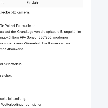
tie:
Ein Jahr
trecke ptz Kamera
,
r Polizei-Patrouille an
era
auf der Grundlage von die späteste 5. ungekühlte
Mit ungekühltem FPA Sensor 336*256, moderner
era super klares Wärmebild. Die Kamera ist zur
ompaktbauweise.
d Selbstfokus.
 sicher.
tokolleinstellung.
ken Wetterbedingungen sicher