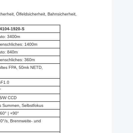
rheit, Ölfeldsicherheit, Bahnsicherheit,
4104-1920-S
uto: 3400m
enschliches: 1400m
uto: 840m
enschliches: 360m
hltes FPA, 50mk NETD,
F1.0
°
u B/W CCD
es Summen, Selbstfokus
60° | +90°
90°/s, Brennweite- und