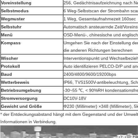
Voreinstellung
256, Gedächtnisaufzeichnung nach Ne
Selbstmodus
6 Weg-Selbstscan der Strombahn sca
Wegmuster
1 Weg, Gesamtaufnahmezeit 160sec
Selbstuhr
Automatisch ansteuernde Zeit/Voreinst
Menü
OSD-Menü-, chinesische und englisc
Kompass
Umgehen Sie nach der Einstellung de
die anderen Richtungen berechnen
Wischer
Interventionspunkt und Wechselbezie
Protokoll
Auto identifizieren PELCO-D/P und an
Baud
2400/4800/9600/19200bps
Wetterbeweis
IP66, TVS1500V-antibeleuchtung, Sch
Betriebsumgebung
-30~55 ℃, < 90%RH kondensationsfre
Stromversorgung
DC10V-18V
Gewicht und Größe
Φ230 (Millimeter) ×348 (Millimeter), 5
* der Entdeckungsabstand hängt mit dem Gegenstand und der Umwelt e
Informationen in Verbindung.