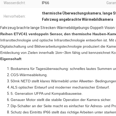
Wasserdicht:
IP66
Garan
thermische Überwachungskamera
,
lange S
Hervorheben:
Fahrzeug angebrachte Wärmebildkamera
Fahrzeug brachte lange Strecken-Wärmebildgebungs-Doppelt-Vision fü
Reihen ETVC41 verdoppeln Sensor, den thermische Hauben-Kam
Infrarottechnologie und optische Infrarottechnologie entworfen ist. 
Digitalschaltung und Bildverarbeitungstechnologie produziert die Kam
Entdeckung von Zielen innerhalb 1km~3km fähig und kennzeichnet K
Eigenschaft
Boxkamera für Tagesüberwachung: schnelles lautes Summen un
CGS-Wärmeableitung.
50mk NETD stellt klares Wärmebild unter Allwetter- Bedingungen
ALS optischer Entwurf und moderner mechanischer Entwurf.
5. Generation UFPA und Kompaktbauweise.
Genauer Motor stellt die stabile Operation der Kamera sicher.
Dip-Schalter an der Seite macht es einfacher für Adress- und Pro
Schutz des Eintritts IP66 stellt das richtige Arbeiten unter star