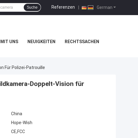
Referenzen
|
German
Suche
MIT UNS
NEUIGKEITEN
RECHTSSACHEN
Für Polizei-Patrouille
ldkamera-Doppelt-Vision für
China
Hope-Wish
CE,FCC