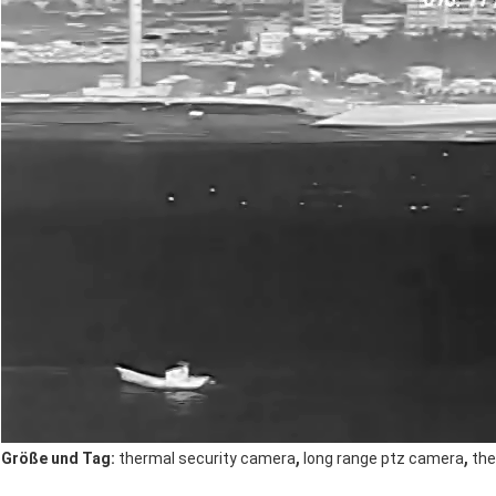
,
,
Größe und Tag:
thermal security camera
long range ptz camera
the