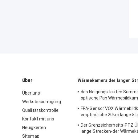
über
Wärmekamera der langen St
des Neigungs-lauten Summ
Über uns
optische Pan Wärmebildkam
Werksbesichtigung
Strecke für das Suchen
FPA-Sensor VOX Wärmebildk
Qualitätskontrolle
empfindliche 20km lange St
Kontakt mit uns
Kamera
Der Grenzsicherheits-PTZ 
Neuigkeiten
lange Strecken-der Wärme
Sitemap