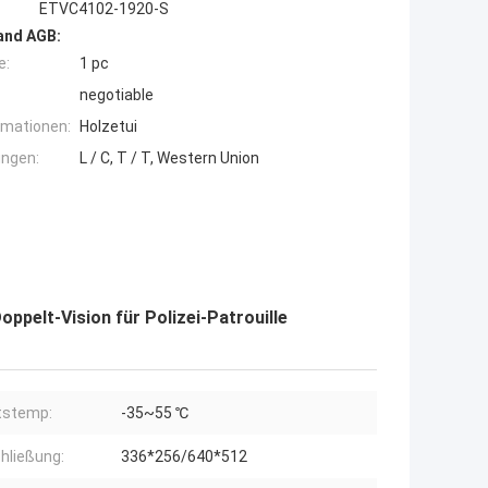
ETVC4102-1920-S
and AGB:
e:
1 pc
negotiable
rmationen:
Holzetui
ngen:
L / C, T / T, Western Union
pelt-Vision für Polizei-Patrouille
tstemp:
-35~55 ℃
hließung:
336*256/640*512