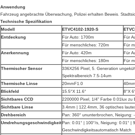
Anwendung
Fahrzeug angebrachte Überwachung, Polizei erhalten Beweis. Stadtsiche
Technische Spezifikation
Modell
ETVC4102-1920-S
ETVC
Entdeckung
Für Auto: 1700m
Für A
Für menschliches: 720m
Für m
Anerkennung
Für Auto: 420m
Für A
Für menschliches: 180m
Für m
Thermischer Sensor
336X256 Pixel, 5. Generation ungekü
Spektralbereich 7.5-14um
Thermische Linse
20mmF1.0
40mm
Blickfeld
15.5°X 11.6°
8°X 6
Sichtbares CCD
2200000 Pixel, 1/4" Farbe 0.01lux z
Sichtbare Linse
3.4mm | 122.4mm, 36 optisches laut
Drehbereich
Pan: 360° ununterbrochen, Neigung: -
Umdrehungsgeschwindigkeit
Pan: 0.01° | 100°/s, Neigung: 0.01° | 
Geschwindigkeitsautomatisch Match