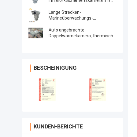
Infrarot-Sicherheitskamera mit
langer Reichweite
Lange Strecken-
Marineüberwachungs-
Doppelwärmekamera mit
Nachtsicht
Auto angebrachte
Doppelwärmekamera, thermische
Nachtsicht-Kamera mit 360 Grad-
Pan-Neigung
BESCHEINIGUNG
KUNDEN-BERICHTE