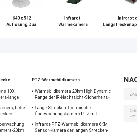
640 x 512
Infrarot-
Infrarot 
Auflösung Dual
Wärmekamera
Langstreckenop
Sensor
Modul PTZ
Doppelwärmebi
Wärmekamera
Fahrzeugmontierte
HD imprägn
Multi Sensor IOT
Videokamera
Smart Camera
NA
recke
PTZ-Wärmebildkamera
ens 10X
Wärmebildkamera 20km High Dynamic
era-lange
Range der IR-Nachtsicht-Sicherheits-
PTZ
amera, hohe
Lange Strecken-thermische
recken-
Überwachungskamera PTZ mit
optischem Zoomobjektiv
Überwachung
Infrarot-PTZ-Wärmebildkamera 6KM,
kamera-20km
Sensor-Kamera der langen Strecken-
UFPA