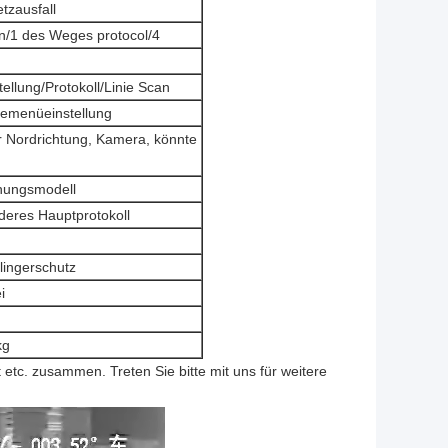
tzausfall
n/1 des Weges protocol/4
ellung/Protokoll/Linie Scan
hemenüeinstellung
r Nordrichtung, Kamera, könnte
hungsmodell
deres Hauptprotokoll
lingerschutz
i
kg
tc. zusammen. Treten Sie bitte mit uns für weitere