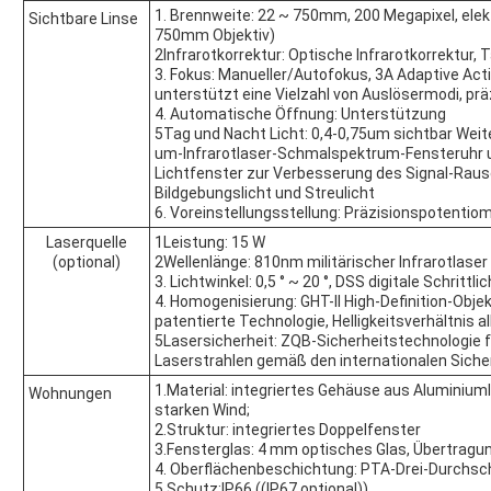
1. Brennweite: 22 ~ 750mm, 200 Megapixel, elek
Sichtbare Linse
750mm Objektiv)
2Infrarotkorrektur: Optische Infrarotkorrektur,
3. Fokus: Manueller/Autofokus, 3A Adaptive Act
unterstützt eine Vielzahl von Auslösermodi, pr
4. Automatische Öffnung: Unterstützung
5Tag und Nacht Licht: 0,4-0,75um sichtbar Weit
um-Infrarotlaser-Schmalspektrum-Fensteruhr 
Lichtfenster zur Verbesserung des Signal-Raus
Bildgebungslicht und Streulicht
6. Voreinstellungsstellung: Präzisionspotenti
Laserquelle
1Leistung: 15 W
(optional)
2Wellenlänge: 810nm militärischer Infrarotlaser
3. Lichtwinkel: 0,5 ° ~ 20 °, DSS digitale Schrit
4. Homogenisierung: GHT-II High-Definition-Obj
patentierte Technologie, Helligkeitsverhältnis a
5Lasersicherheit: ZQB-Sicherheitstechnologie f
Laserstrahlen gemäß den internationalen Sich
1.Material: integriertes Gehäuse aus Aluminiuml
Wohnungen
starken Wind;
2.Struktur: integriertes Doppelfenster
3.Fensterglas: 4 mm optisches Glas, Übertragu
4. Oberflächenbeschichtung: PTA-Drei-Durchs
5.Schutz:IP66 ((IP67 optional))