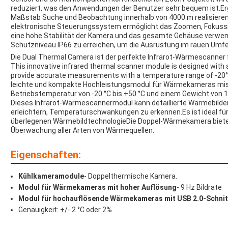
reduziert, was den Anwendungen der Benutzer sehr bequem ist.Erg
Maßstab Suche und Beobachtung innerhalb von 4000 m realisieren.D
elektronische Steuerungssystem ermöglicht das Zoomen, Fokussi
eine hohe Stabilität der Kamera.und das gesamte Gehäuse verwen
Schutzniveau IP66 zu erreichen, um die Ausrüstung im rauen Umfel
Die Dual Thermal Camera ist der perfekte Infrarot-Wärmescanner 
This innovative infrared thermal scanner module is designed with
provide accurate measurements with a temperature range of -20°
leichte und kompakte Hochleistungsmodul für Wärmekameras mis
Betriebstemperatur von -20 °C bis +50 °C und einem Gewicht von 1
Dieses Infrarot-Wärmescannermodul kann detaillierte Wärmebilder 
erleichtern, Temperaturschwankungen zu erkennen.Es ist ideal fü
überlegenen WärmebildtechnologieDie Doppel-Wärmekamera bietet
Überwachung aller Arten von Wärmequellen.
Eigenschaften:
Kühlkameramodule
- Doppelthermische Kamera.
Modul für Wärmekameras mit hoher Auflösung
- 9 Hz Bildrate
Modul für hochauflösende Wärmekameras mit USB 2.0-Schnit
Genauigkeit: +/- 2 °C oder 2%