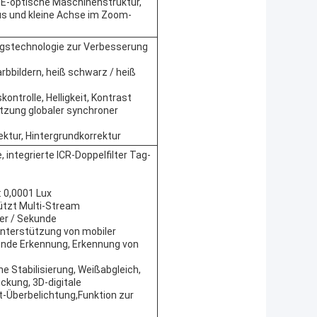
E-optische Maschinenstruktur,
okus und kleine Achse im Zoom-
ungstechnologie zur Verbesserung
rbbildern, heiß schwarz / heiß
ntrolle, Helligkeit, Kontrast
tützung globaler synchroner
ektur, Hintergrundkorrektur
 integrierte ICR-Doppelfilter Tag-
: 0,0001 Lux
ützt Multi-Stream
der / Sekunde
Unterstützung von mobiler
ende Erkennung, Erkennung von
e Stabilisierung, Weißabgleich,
ckung, 3D-digitale
t-Überbelichtung,Funktion zur