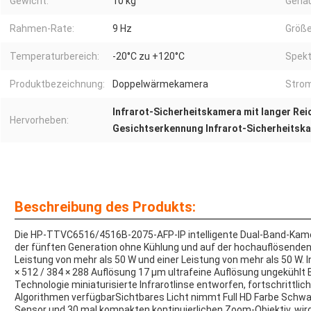
Gewicht:
10 kg
Genau
Rahmen-Rate:
9 Hz
Größe
Temperaturbereich:
-20°C zu +120°C
Spekt
Produktbezeichnung:
Doppelwärmekamera
Strom
Infrarot-Sicherheitskamera mit langer Rei
Hervorheben:
Gesichtserkennung Infrarot-Sicherheitsk
Beschreibung des Produkts:
Die HP-TTVC6516/4516B-2075-AFP-IP intelligente Dual-Band-Kamer
der fünften Generation ohne Kühlung und auf der hochauflösenden 
Leistung von mehr als 50 W und einer Leistung von mehr als 50 W. 
× 512 / 384 × 288 Auflösung 17 μm ultrafeine Auflösung ungekühlt
Technologie miniaturisierte Infrarotlinse entworfen, fortschrittlic
Algorithmen verfügbarSichtbares Licht nimmt Full HD Farbe Schw
Sensor und 30 mal kompakten kontinuierlichen Zoom-Objektiv, wi