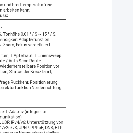
n und breittemperaturfreie
n arbeiten kann;
luss;
 °
S, Tonhöhe 0,01 ° / S ~ 15 ° / S,
indigkeit Adaptivfunktion
iv-Zoom, Fokus vordefiniert
rten, 1 Apfelhaut, 1 Liniensweep
oute / Auto Scan Route
wiederherstellbare Position vor
ion, Status der Kreuzfahrt,
frage Rückkehr, Positionierung
korrekturfunktion Nordenrichtung
-T-Adaptiv (integrierte
unikation)
, UDP, IPv4/v6; Unterstützung von
1/v2c/v3, UPNP, PPPoE, DNS, FTP;