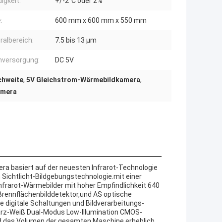
igkeit:
+/-2°C oder 2%
:
600 mm x 600 mm x 550 mm
ralbereich:
7.5 bis 13 μm
versorgung:
DC 5V
chweite
,
5V Gleichstrom-Wärmebildkamera
,
amera
a basiert auf der neuesten Infrarot-Technologie
Sichtlicht-Bildgebungstechnologie.mit einer
Infrarot-Wärmebilder mit hoher Empfindlichkeit 640
 Brennflächenbilddetektor,und AS optische
he digitale Schaltungen und Bildverarbeitungs-
arz-Weiß Dual-Modus Low-Illumination CMOS-
rd das Volumen der gesamten Maschine erheblich