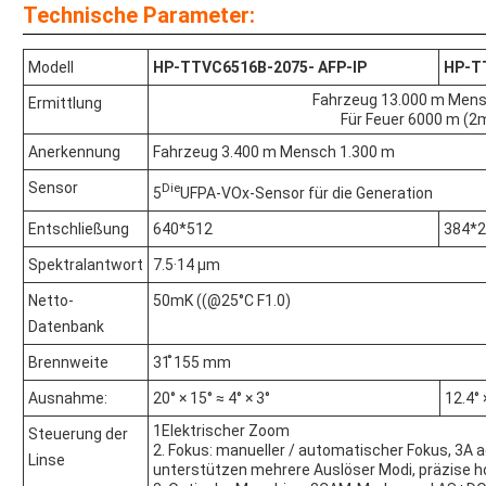
Technische Parameter:
Modell
HP-TTVC6516B-
2075
- AFP-IP
HP-T
Fahrzeug 13.000 m Mens
Ermittlung
Für Feuer 6000 m (2
Anerkennung
Fahrzeug 3.400 m Mensch 1.300 m
Sensor
Die
5
UFPA-VOx-Sensor für die Generation
Entschließung
640*512
384*
Spektralantwort
7.5·14 μm
Netto-
50mK ((@25°C F1.0)
Datenbank
Brennweite
31 ̊155 mm
Ausnahme:
20° × 15° ≈ 4° × 3°
12.4° ×
1Elektrischer Zoom
Steuerung der
2. Fokus: manueller / automatischer Fokus, 3A a
Linse
unterstützen mehrere Auslöser Modi, präzise 