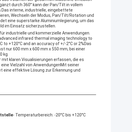
änzt durch 360° kann der Pan/Tilt in vollem
as interne, industrielle, eingebettete
eren, Wechseln der Modus, Pan/Tilt/Rotation und
det eine superstarke Aluminiumlegierung, um das
d im Einsatz sicherzustellen.
für industrielle und kommerzielle Anwendungen.
 advanced infrared thermal imaging technology to
C to +120°C and an accuracy of +/-2°C or 2%Das
st nur 600 mm x 600 mm x 550 mm, bei einer
0 kg.
mit klaren Visualisierungen erfassen, die es
r eine Vielzahl von AnwendungenMit seiner
 eine effektive Lösung zur Erkennung und
tstelle
- Temperaturbereich: -20°C bis +120°C