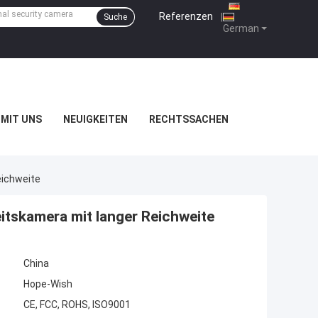
Referenzen
|
Suche
German
MIT UNS
NEUIGKEITEN
RECHTSSACHEN
eichweite
tskamera mit langer Reichweite
China
Hope-Wish
CE, FCC, ROHS, ISO9001