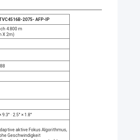
TVC4516B-
2075
- AFP-IP
ch 4.800 m
m X 2m)
288
 9.3° ∙ 2.5° × 1.8°
daptive aktive Fokus Algorithmus,
hohe Geschwindigkeit