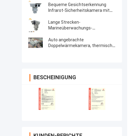
Bequeme Gesichtserkennung
Infrarot-Sicherheitskamera mit
langer Reichweite
Lange Strecken-
Marineüberwachungs-
Doppelwärmekamera mit
Nachtsicht
Auto angebrachte
Doppelwärmekamera, thermische
Nachtsicht-Kamera mit 360 Grad-
Pan-Neigung
BESCHEINIGUNG
KUNDEN-BERICHTE