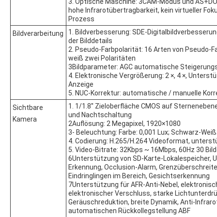
3. Optische Maschine: 3CAM-Modus und AS+DO
hohe Infrarotübertragbarkeit, kein virtueller F
Prozess
1. Bildverbesserung: SDE-Digitalbildverbesser
Bildverarbeitung
der Bilddetails
2. Pseudo-Farbpolarität: 16 Arten von Pseudo-Fa
weiß zwei Polaritäten
3Bildparameter: AGC automatische Steigerungsko
4. Elektronische Vergrößerung: 2 ×, 4 ×, Unters
Anzeige
5. NUC-Korrektur: automatische / manuelle Korr
1. 1/1.8'' Zieloberfläche CMOS auf Sternenebene,
Sichtbare
und Nachtschaltung
Kamera
2Auflösung: 2 Megapixel, 1920×1080
3- Beleuchtung: Farbe: 0,001 Lux; Schwarz-Weiß
4. Codierung: H.265/H.264 Videoformat, unterst
5. Video-Bitrate: 32Kbps ~ 16Mbps, 60Hz 30 Bil
6Unterstützung von SD-Karte-Lokalespeicher, 
Erkennung, Occlusion-Alarm, Grenzüberschreit
Eindringlingen im Bereich, Gesichtserkennung
7Unterstützung für AFR-Anti-Nebel, elektronisch
elektronischer Verschluss, starke Lichtunterdrü
Geräuschreduktion, breite Dynamik, Anti-Infraro
automatischen Rückkollegstellung ABF