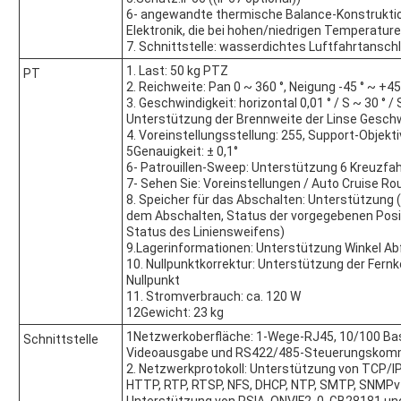
6- angewandte thermische Balance-Konstruktio
Elektronik, die bei hohen/niedrigen Temperature
7. Schnittstelle: wasserdichtes Luftfahrtansch
1. Last: 50 kg PTZ
PT
2. Reichweite: Pan 0 ~ 360 °, Neigung -45 ° ~ +45
3. Geschwindigkeit: horizontal 0,01 ° / S ~ 30 ° / 
Unterstützung der Brennweite der Linse Geschw
4. Voreinstellungsstellung: 255, Support-Objekt
5Genauigkeit: ± 0,1°
6- Patrouillen-Sweep: Unterstützung 6 Kreuzfah
7- Sehen Sie: Voreinstellungen / Auto Cruise R
8. Speicher für das Abschalten: Unterstützung (
dem Abschalten, Status der vorgegebenen Posit
Status des Liniensweifens)
9.Lagerinformationen: Unterstützung Winkel Ab
10. Nullpunktkorrektur: Unterstützung der Fern
Nullpunkt
11. Stromverbrauch: ca. 120 W
12Gewicht: 23 kg
1Netzwerkoberfläche: 1-Wege-RJ45, 10/100 Base
Schnittstelle
Videoausgabe und RS422/485-Steuerungskomm
2. Netzwerkprotokoll: Unterstützung von TCP/IP
HTTP, RTP, RTSP, NFS, DHCP, NTP, SMTP, SNMPv