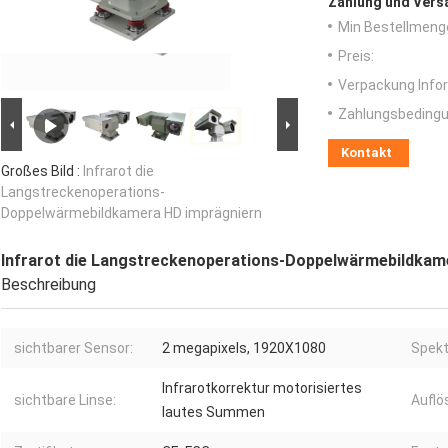
Zahlung und Vers
Min Bestellmeng
Preis:
Verpackung Info
Zahlungsbedingu
Kontakt
Großes Bild :
Infrarot die
Langstreckenoperations-
Doppelwärmebildkamera HD imprägniern
Infrarot die Langstreckenoperations-Doppelwärmebildkam
Beschreibung
sichtbarer Sensor:
2 megapixels, 1920X1080
Spekt
Infrarotkorrektur motorisiertes
sichtbare Linse:
Auflö
lautes Summen