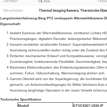
Zertifikat:
CE, FCC
Featu
Hervorheben:
Thermal Imaging Kamera
,
Thermische Übe
Langstreckenfahrzeug-Berg PTZ verdoppeln Wärmebildkamera-
Eigenschaft:
besteht Kameras der Wärmebildkameras, sichtbaren Lichtes HD
Präzisionsgängen, digitalem Decoder, leistungsstarker Bildverar
Gesamt-verstärkter struktureller Entwurf, Superstärkeedelstahl-M
Ausrüstung sicherzustellen laufen richtig unter die Zustand des
Einfacher mechanischer Entwurf und Kompaktbauweise, vorzügli
Zuverlässigkeit; funktionierende Flexibilität, Geschwindigkeit, b
Maximales Elektroniksystem des Entdeckungsabstandes 10km.Inte
summen, Fokus, Videoschaltung, Wannenneigung drehen sich.
Ganzes Oberteil wird von der Superlegierung, die hochfesten Ed
gemacht, um Antischockbedingungen für Militär fahrbares Auto z
Ausrüstung langfristige Operation in der rauen Umwelt sicherzus
Technische Spezifikation
Modell
GTVC4307-1930-IP