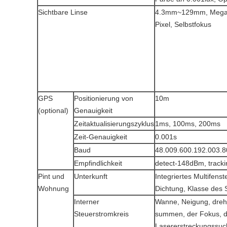
Sichtbare Linse
4.3mm~129mm, Mega
Pixel, Selbstfokus
GPS
Positionierung von
10m
(optional)
Genauigkeit
Zeitaktualisierungszyklus
1ms, 100ms, 200ms
Zeit-Genauigkeit
0.001s
Baud
48.009.600.192.003.8
Empfindlichkeit
detect-148dBm, track
Pint und
Unterkunft
Integriertes Multifens
Wohnung
Dichtung, Klasse des 
Interner
Wanne, Neigung, drehe
Steuerstromkreis
summen, der Fokus, d
Lasererstreckungssuc