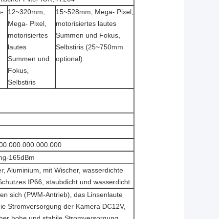
-
12~320mm,
15~528mm, Mega- Pixel,
Mega- Pixel,
motorisiertes lautes
motorisiertes
Summen und Fokus,
lautes
Selbstiris (25~750mm
Summen und
optional)
Fokus,
Selbstiris
00.000.000.000.000
ing-165dBm
ter, Aluminium, mit Wischer, wasserdichte
Schutzes IP66, staubdicht und wasserdicht
n sich (PWM-Antrieb), das Linsenlaute
ie Stromversorgung der Kamera DC12V,
her hohe und stabile Stromversorgung