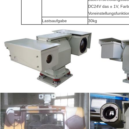
DC24V das ± 1V, Farb
Voreinstellungsfunktio
Lastsaufgabe
30kg