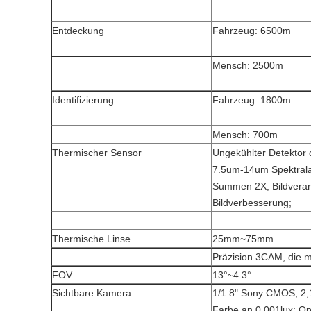
Entdeckung
Fahrzeug: 6500m
Mensch: 2500m
Identifizierung
Fahrzeug: 1800m
Mensch: 700m
Thermischer Sensor
Ungekühlter Detektor 
7.5um-14um Spektralan
Summen 2X; Bildverar
Bildverbesserung;
Thermische Linse
25mm~75mm
Präzision 3CAM, die me
FOV
13°~4.3°
Sichtbare Kamera
1/1.8" Sony CMOS, 2,1
Farbe an 0.001lux; Opt