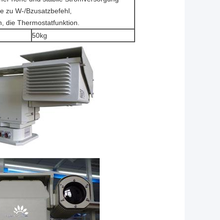
e zu W-/Bzusatzbefehl,
n, die Thermostatfunktion.
50kg