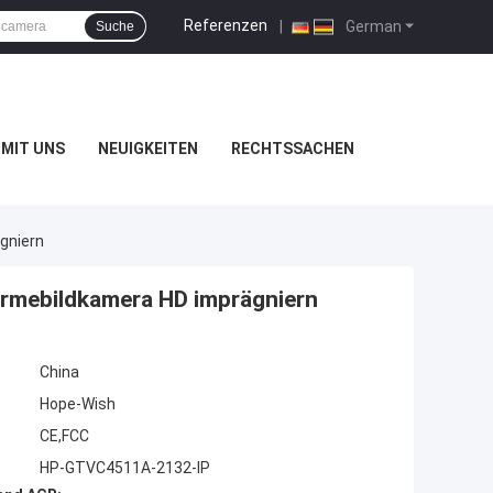
Referenzen
|
German
Suche
MIT UNS
NEUIGKEITEN
RECHTSSACHEN
gniern
ärmebildkamera HD imprägniern
China
Hope-Wish
CE,FCC
HP-GTVC4511A-2132-IP