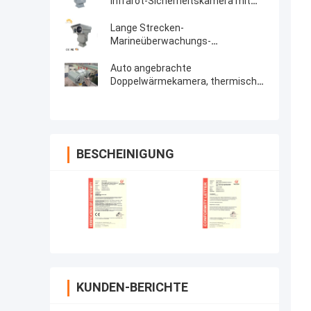
Infrarot-Sicherheitskamera mit
langer Reichweite
Lange Strecken-
Marineüberwachungs-
Doppelwärmekamera mit
Nachtsicht
Auto angebrachte
Doppelwärmekamera, thermische
Nachtsicht-Kamera mit 360 Grad-
Pan-Neigung
BESCHEINIGUNG
KUNDEN-BERICHTE