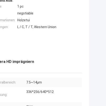
and AGB:
e:
1 pc
negotiable
rmationen:
Holzetui
ngen:
L / C, T / T, Western Union
era HD imprägniern
ralbereich:
7.5~14μm
336*256/640*512
sung: