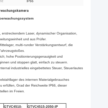
re:
IP66
rwachungskamera
Überwachungssystem
, erstreckendem Laser, dynamischer Organisation,
beitungseinheit und aus Prüfer.
ittelager, multi-runder Verstärkungsentwurf, die
 Fahrzeugstoßes.
ch; hohe Positionierungsgenauigkeit und
eginnen und stoppen glatt, einfach zu steuern.
rnal industrielles eingebettetes Steuer, Steuerlautes
elstahllager des internen Materialgebrauches
u erfüllen, Grad der Reichweite IP66, dieser
tellen im Freien.
GTVC4510-
GTVC4515-2050-IP