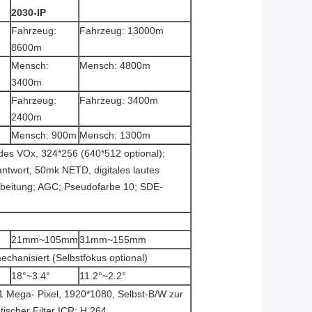
2030-IP
Fahrzeug:
Fahrzeug: 13000m
8600m
Mensch:
Mensch: 4800m
3400m
Fahrzeug:
Fahrzeug: 3400m
2400m
Mensch: 900m
Mensch: 1300m
des VOx, 324*256 (640*512 optional);
twort, 50mk NETD, digitales lautes
beitung; AGC; Pseudofarbe 10; SDE-
21mm~105mm
31mm~155mm
chanisiert (Selbstfokus optional)
18°~3.4°
11.2°~2.2°
 Mega- Pixel, 1920*1080, Selbst-B/W zur
ischer Filter ICR; H.264