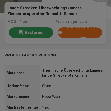
Lange Strecken-Überwachungskamera
Elementaroperation/Ir, multi- Sensor-
Wärmebildkamera
MOQ：1 pc
Preis：negotiable
Kontaktieren Sie
Bestpreis
uns
PRODUKT-BESCHREIBUNG
Thermische Überwachungskamera
,
Markieren:
lange Strecke ptz Kamera
Herkunftsort
China
Markenname
Hope-Wish
Min Bestellmenge
1 pc