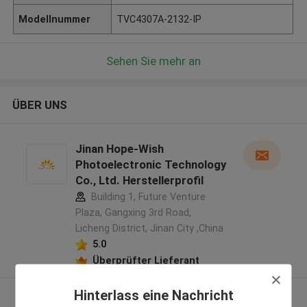
Modellnummer
TVC4307A-2132-IP
Sehen Sie mehr an
ÜBER UNS
Jinan Hope-Wish
Photoelectronic Technology
Co., Ltd. Herstellerprofil
Building 1, Future Venture
Plaza, Gangxing 3rd Road,
Licheng District, Jinan City ,China
5.0
Überprüfter Lieferant
Hinterlass eine Nachricht
Sehen Sie mehr an