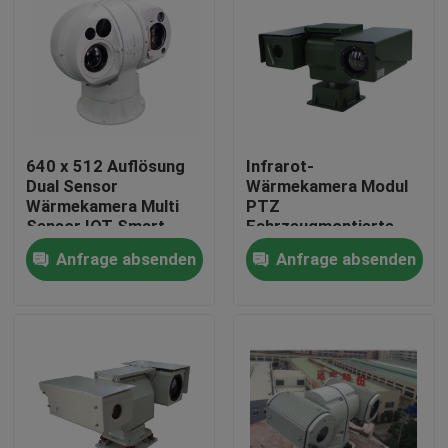
640 x 512 Auflösung
Infrarot-
Dual Sensor
Wärmekamera Modul
Wärmekamera Multi
PTZ
Sensor IOT Smart
Fahrzeugmontierte
Camera
Videokamera
Anfrage absenden
Anfrage absenden
Zu Hause
Produkte
Über uns