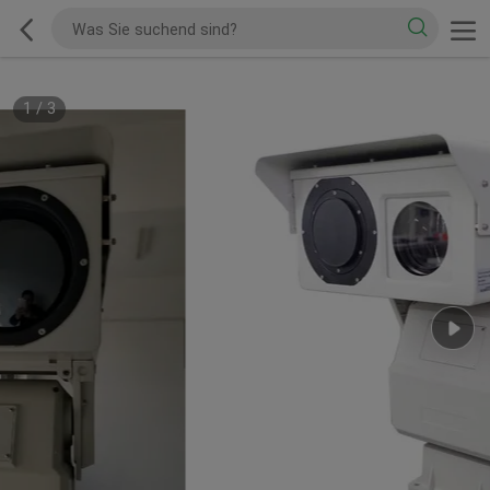
1
/
3