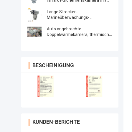
Infrarot-Sicherheitskamera mit
langer Reichweite
Lange Strecken-
Marineüberwachungs-
Doppelwärmekamera mit
Nachtsicht
Auto angebrachte
Doppelwärmekamera, thermische
Nachtsicht-Kamera mit 360 Grad-
Pan-Neigung
BESCHEINIGUNG
KUNDEN-BERICHTE