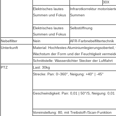
30X
Elektrisches lautes
Infrarotkorrektur motorisiert
Summen und Fokus
Summen
Elektrisches lautes
Selbstöffnung
Summen und Fokus
Nebelfilter
Nein
AFR-Farbnebelfiltertechnik
Unterkunft
Material: Hochfestes Aluminiumlegierungsoberteil,
Wachstum der Form und der Feuchtigkeit vermeid
Schnittstelle: Wasserdichter Stecker der Luftfahrt
PTZ
Last: 30kg
Strecke: Pan: 0~360°, Neigung: +40° | -45°
Geschwindigkeit: Pan: 0,01 | 50°/S, Neigung: 0,01 
Voreinstellung: 80, mit Treibstoff-/Scan-Funktion