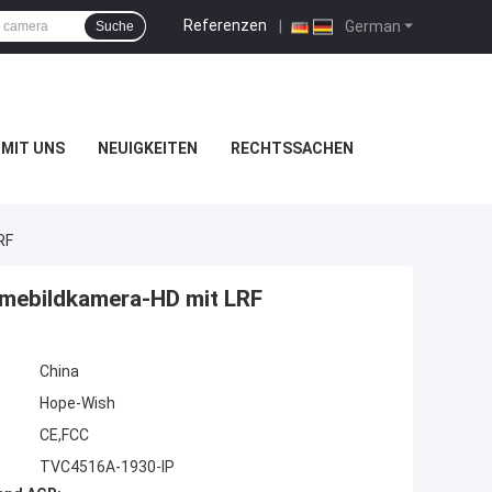
Referenzen
|
German
Suche
MIT UNS
NEUIGKEITEN
RECHTSSACHEN
RF
mebildkamera-HD mit LRF
China
Hope-Wish
CE,FCC
TVC4516A-1930-IP