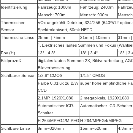
Identifizierung
Fahrzeug: 1800m
Fahrzeug: 2400m
Fahrze
Mensch: 700m
Mensch: 900m
Mensch
Thermischer
VOx ungekühlt Detektor, 324*256 (640*512 optio
Sensor
Spektralantwort, 50mk NETD
Thermische Linse
25mm | 75mm
21mm | 105mm
31mm |
1.
Elektrisches lautes Summen und Fokus (Wahlsel
Fov (H)
13° | 4.3°
18° | 3.4°
18° | 3.
Bildprozeß
digitales lautes Summen 2X; Bildverarbeitung; AG
Bildverbesserung;
Sichtbarer Sensor
1/2.8" CMOS
1/1.8" CMOS
Farbe 0.01lux zu B/W
super hohe empfindliche F
CCD
2.1MP, 1920X1080
2 megapixels, 1920X1080
Automatischer ICR-
Automatischer ICR-Schalter
Schalter
H.264/MPEG4/MIPEG
H.264/MPEG4/MIPEG
Sichtbare Linse
8mm~320mm
15mm~528mm
4.3mm