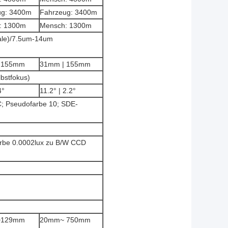
ug: 3400m
Fahrzeug: 3400m
: 1300m
Mensch: 1300m
nale)/7.5um-14um
 155mm
31mm | 155mm
bstfokus)
4°
11.2° | 2.2°
C; Pseudofarbe 10; SDE-
arbe 0.0002lux zu B/W CCD
~129mm
20mm~ 750mm