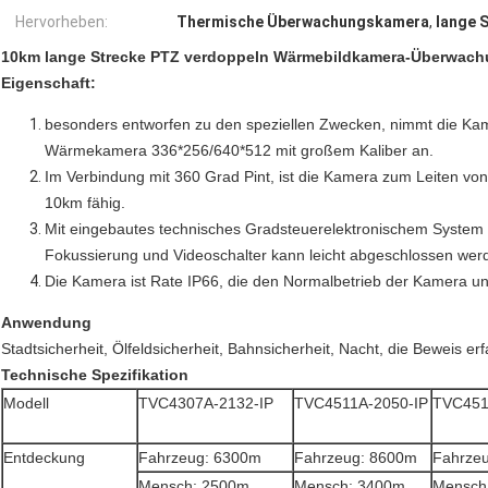
Hervorheben:
Thermische Überwachungskamera
,
lange 
10km lange Strecke PTZ verdoppeln Wärmebildkamera-Überwach
Eigenschaft:
besonders entworfen zu den speziellen Zwecken, nimmt die Ka
Wärmekamera 336*256/640*512 mit großem Kaliber an.
Im Verbindung mit 360 Grad Pint, ist die Kamera zum Leiten v
10km fähig.
Mit eingebautes technisches Gradsteuerelektronischem Syste
Fokussierung und Videoschalter kann leicht abgeschlossen wer
Die Kamera ist Rate IP66, die den Normalbetrieb der Kamera unt
Anwendung
Stadtsicherheit, Ölfeldsicherheit, Bahnsicherheit, Nacht, die Beweis erf
Technische Spezifikation
Modell
TVC4307A-2132-IP
TVC4511A-2050-IP
TVC451
Entdeckung
Fahrzeug: 6300m
Fahrzeug: 8600m
Fahrze
Mensch: 2500m
Mensch: 3400m
Mensch