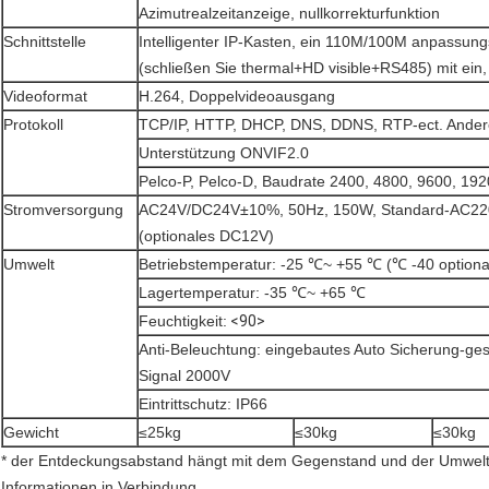
Azimutrealzeitanzeige, nullkorrekturfunktion
Schnittstelle
Intelligenter IP-Kasten, ein 110M/100M anpassung
(schließen Sie thermal+HD visible+RS485) mit ei
Videoformat
H.264, Doppelvideoausgang
Protokoll
TCP/IP, HTTP, DHCP, DNS, DDNS, RTP-ect. Andere
Unterstützung ONVIF2.0
Pelco-P, Pelco-D, Baudrate 2400, 4800, 9600, 192
Stromversorgung
AC24V/DC24V±10%, 50Hz, 150W, Standard-AC22
(optionales DC12V)
Umwelt
Betriebstemperatur: -25 ℃~ +55 ℃ (℃ -40 optiona
Lagertemperatur: -35 ℃~ +65 ℃
Feuchtigkeit:
<90>
Anti-Beleuchtung: eingebautes Auto Sicherung-ges
Signal 2000V
Eintrittschutz: IP66
Gewicht
≤25kg
≤30kg
≤30kg
* der Entdeckungsabstand hängt mit dem Gegenstand und der Umwelt e
Informationen in Verbindung.