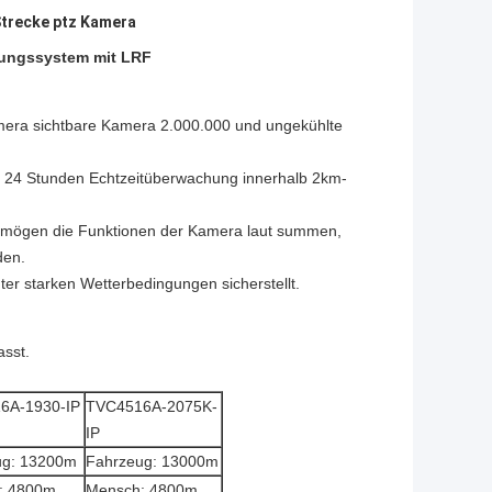
Strecke ptz Kamera
ungssystem mit LRF
mera sichtbare Kamera 2.000.000 und ungekühlte
on 24 Stunden Echtzeitüberwachung innerhalb 2km-
m mögen die Funktionen der Kamera laut summen,
den.
er starken Wetterbedingungen sicherstellt.
asst.
6A-1930-IP
TVC4516A-2075K-
IP
ug: 13200m
Fahrzeug: 13000m
: 4800m
Mensch: 4800m