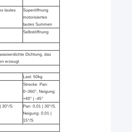
es lautes
Superöffnung
motorisiertes
lautes Summen
Selbstöffnung
 wasserdichte Dichtung, das
en erzeugt
Last: 50kg
Strecke: Pan:
0~360°, Neigung:
+40° | -45°
| 30°/S
Pan: 0,01 | 30°/S,
Neigung: 0,01 |
15°/S