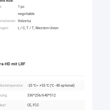
and AGB:
e:
1 pc
negotiable
rmationen:
Holzetui
ngen:
L / C, T / T, Western Union
a-HD mit LRF
ebstemperatur:
-25 ℃~ +55 ℃ (℃ -40 optional)
sung:
336*256/640*512
ikat:
CE, FCC