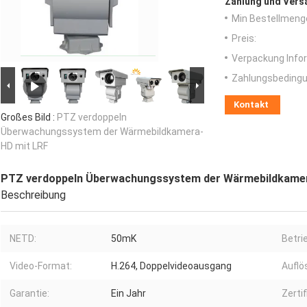
Zahlung und Vers
Min Bestellmeng
Preis:
Verpackung Info
Zahlungsbedingu
Kontakt
Großes Bild :
PTZ verdoppeln
Überwachungssystem der Wärmebildkamera-
HD mit LRF
PTZ verdoppeln Überwachungssystem der Wärmebildkamer
Beschreibung
NETD:
50mK
Betri
Video-Format:
H.264, Doppelvideoausgang
Auflö
Garantie:
Ein Jahr
Zertif