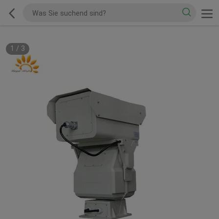
1
/
3