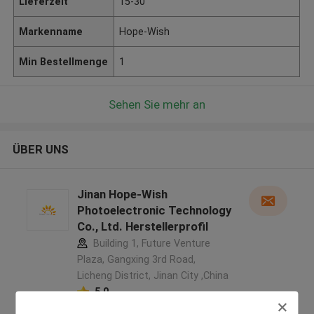
Lieferzeit
15-30
Markenname
Hope-Wish
Min Bestellmenge
1
Sehen Sie mehr an
ÜBER UNS
Jinan Hope-Wish
Photoelectronic Technology
Co., Ltd. Herstellerprofil
Building 1, Future Venture
Plaza, Gangxing 3rd Road,
Licheng District, Jinan City ,China
5.0
Überprüfter Lieferant