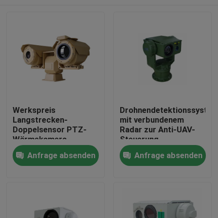
Werkspreis
Drohnendetektionssyste
Langstrecken-
mit verbundenem
Doppelsensor PTZ-
Radar zur Anti-UAV-
Wärmekamera
Steuerung
Zu Hause
Anfrage absenden
Anfrage absenden
Produkte
Über uns