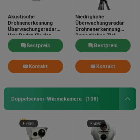
Akustische
Niedrighöhe
Drohnenerkennung
Überwachungsradar
Überwachungsradar
Drohnenerkennung
Uav-Radar für den
Bewegliches Ziel
Umfang
Bestpreis
Bestpreis
Kontakt
Kontakt
Doppelsensor-Wärmekamera
(108)