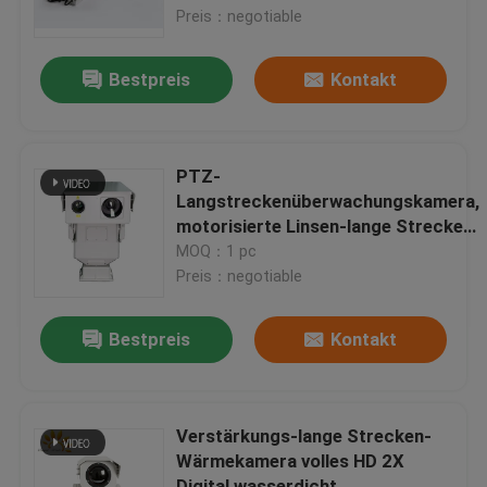
Preis：negotiable
Werksbesichtigung
Bestpreis
Kontakt
Qualitätskontrolle
PTZ-
Kontakt mit uns
Langstreckenüberwachungskamera,
motorisierte Linsen-lange Strecke
IR-Kamera
MOQ：1 pc
Neuigkeiten
Preis：negotiable
Rechtssachen
Bestpreis
Kontakt
Wärmekamera der langen Strecke
Verstärkungs-lange Strecken-
Wärmekamera volles HD 2X
PTZ-Wärmebildkamera
Digital wasserdicht