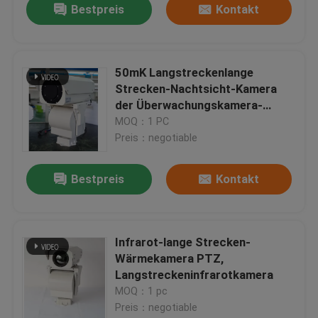
Bestpreis
Kontakt
50mK Langstreckenlange
Strecken-Nachtsicht-Kamera
der Überwachungskamera-
336*256
MOQ：1 PC
Preis：negotiable
Bestpreis
Kontakt
Infrarot-lange Strecken-
Wärmekamera PTZ,
Langstreckeninfrarotkamera
MOQ：1 pc
Preis：negotiable