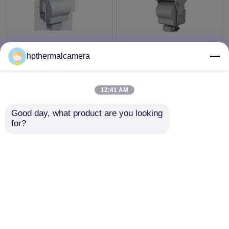
Lange Strecken-
Lange Strecken-
Nachtsicht-
Nachtsicht-Kamera
hpthermalcamera
Überwachungskamera-
des Pan-Neigungs-
Sicherheit im Freien
lauten Summens für
mit intelligentem
Waldbrand-
12:41 AM
Bestpreis
Bestpreis
System
Entdeckung
Good day, what product are you looking 
for?
Kontakt
Kontakt
Sehen Sie mehr an
Startseite
Über uns
Kontakt
Desktop Site
Sitemap
Privacy Policy