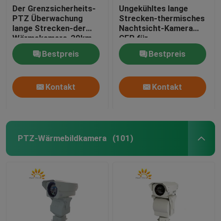
Der Grenzsicherheits-
Ungekühltes lange
PTZ Überwachung
Strecken-thermisches
lange Strecken-der
Nachtsicht-Kamera
Wärmekamera-20km
CER für
Grenzüberwachung
Bestpreis
Bestpreis
Kontakt
Kontakt
PTZ-Wärmebildkamera
(101)