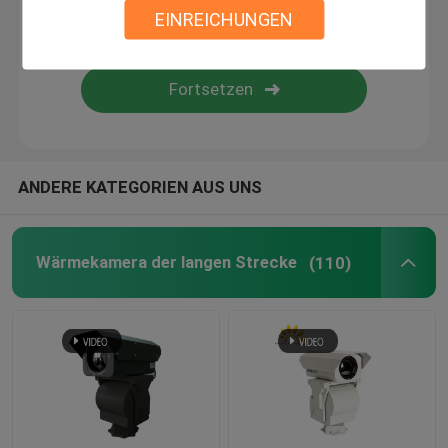
EINREICHUNGEN
Long-Range-Infrarot-Kamera
Tragbare Infrarotkamera
ANDERE KATEGORIEN AUS UNS
Wärmekamera der langen Strecke
(110)