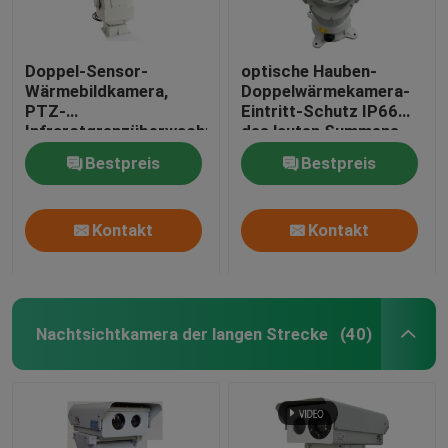
Doppel-Sensor-
optische Hauben-
Wärmebildkamera,
Doppelwärmekamera-
PTZ-
Eintritt-Schutz IP66
Infrarotgrenzüberwachungskamera
des lauten Summens
36X
Bestpreis
Bestpreis
Kontakt
Kontakt
Nachtsichtkamera der langen Strecke
(40)