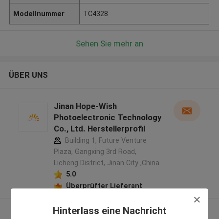
Modellnummer
TC4328
Sehen Sie mehr an
ÜBER UNS
Jinan Hope-Wish
Photoelectronic Technology
Co., Ltd. Herstellerprofil
Building 1, Future Venture
Plaza, Gangxing 3rd Road,
Licheng District, Jinan City ,China
5.0
Überprüfter Lieferant
Hinterlass eine Nachricht
Sehen Sie mehr an