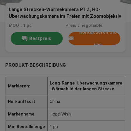
Lange Strecken-Wärmekamera PTZ, HD-
Überwachungskamera im Freien mit Zoomobjektiv
FCC
MOQ：1 pc
Preis：negotiable
Kontaktieren Sie
Bestpreis
uns
PRODUKT-BESCHREIBUNG
Long-Range-Überwachungskamera
Markieren:
,
Wärmebild der langen Strecke
Herkunftsort
China
Markenname
Hope-Wish
Min Bestellmenge
1 pc