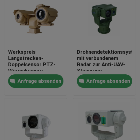
Werkspreis
Drohnendetektionssyste
Langstrecken-
mit verbundenem
Doppelsensor PTZ-
Radar zur Anti-UAV-
Wärmekamera
Steuerung
Anfrage absenden
Anfrage absenden
Zu Hause
Produkte
Über uns