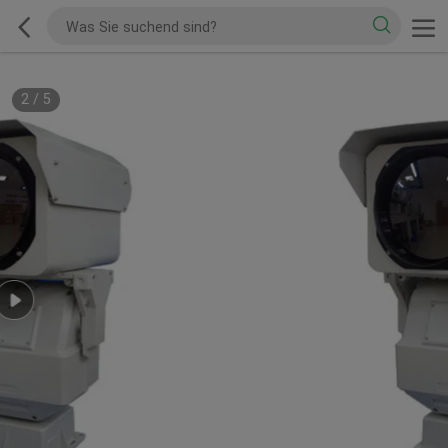
2
/
5