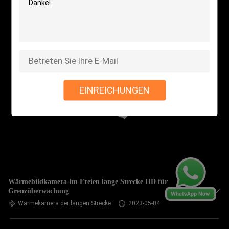
EINREICHUNGEN
Wärmebildkamera-im Freien lange Strecke HD für
Grenzüberwachung
Wärmekamera der langen Strecke
2023-05-04