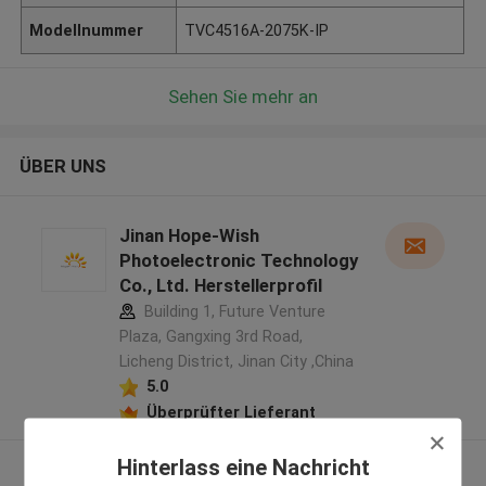
Modellnummer
TVC4516A-2075K-IP
Sehen Sie mehr an
ÜBER UNS
Jinan Hope-Wish
Photoelectronic Technology
Co., Ltd. Herstellerprofil
Building 1, Future Venture
Plaza, Gangxing 3rd Road,
Licheng District, Jinan City ,China
5.0
Überprüfter Lieferant
Hinterlass eine Nachricht
Sehen Sie mehr an