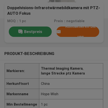
Doppelvisions-Infrarotwärmebildkamera mit PTZ-
AUTO Fokus
MOQ：1 pc
Preis：negotiable
Kontaktieren Sie
Bestpreis
uns
PRODUKT-BESCHREIBUNG
Thermal Imaging Kamera
,
Markieren:
lange Strecke ptz Kamera
Herkunftsort
China
Markenname
Hope-Wish
Min Bestellmenge
1 pc