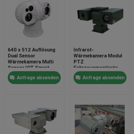
640 x 512 Auflösung
Infrarot-
Dual Sensor
Wärmekamera Modul
Wärmekamera Multi
PTZ
Sensor IOT Smart
Fahrzeugmontierte
Camera
Videokamera
Anfrage absenden
Anfrage absenden
Zu Hause
Produkte
Über uns