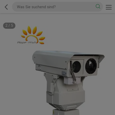
2
/
5