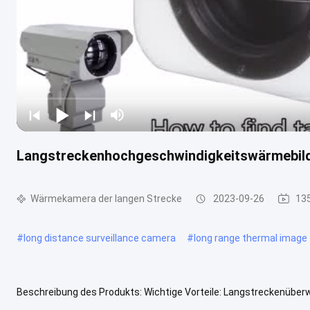
Langstreckenhochgeschwindigkeitswärmebil
Wärmekamera der langen Strecke
2023-09-26
13
#
long distance surveillance camera
#
long range thermal image
Beschreibung des Produkts: Wichtige Vorteile: Langstreckenüberw
Installation und Anwendung. 360° umfassende Neigung in alle Rich