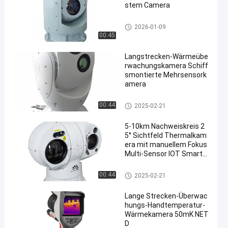
stem Camera
Anti-Drohnen-System
2026-01-09
00:45
Langstrecken-Wärmeübe
rwachungskamera Schiff
smontierte Mehrsensork
amera
Wärmekamera der langen Stre
00:44
2025-02-21
cke
5-10km Nachweiskreis 2
5° Sichtfeld Thermalkam
era mit manuellem Fokus
Multi-Sensor IOT Smart-K
amera
Wärmekamera der langen Stre
00:44
2025-02-21
cke
Lange Strecken-Überwac
hungs-Handtemperatur-
Wärmekamera 50mK NET
D