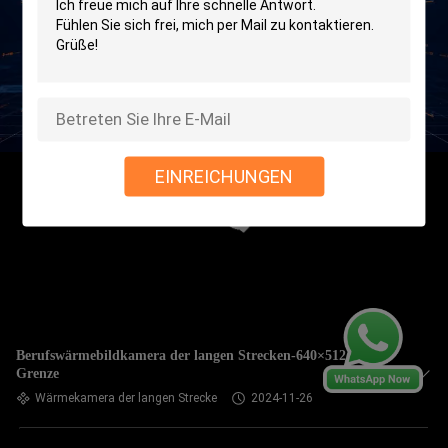
EINREICHUNGEN
Berufswärmebildkamera der langen Strecken-640×512 für
Grenze
Wärmekamera der langen Strecke
2024-11-26