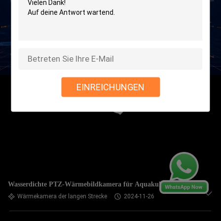
EINREICHUNGEN
Wasserdichte PTZ-Wärmebildkamera für Aquakultur
Wärmekamera der langen Strecke
2024-11-26