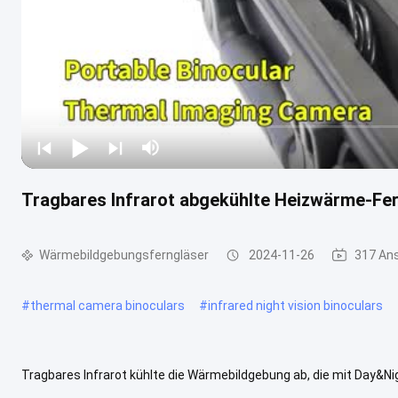
Tragbares Infrarot abgekühlte Heizwärme-Fe
Wärmebildgebungsferngläser
2024-11-26
317 An
#
thermal camera binoculars
#
infrared night vision binoculars
Tragbares Infrarot kühlte die Wärmebildgebung ab, die mit Day&N
HandWärmekamera integriert Infrarotdetektor, E-Kompass, sichtb