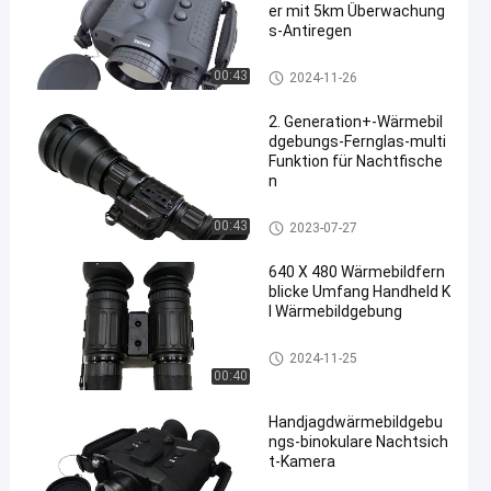
er mit 5km Überwachung
s-Antiregen
Wärmebildgebungsferngläser
00:43
2024-11-26
2. Generation+-Wärmebil
dgebungs-Fernglas-multi
Funktion für Nachtfische
n
Wärmebildgebungsferngläser
00:43
2023-07-27
640 X 480 Wärmebildfern
blicke Umfang Handheld K
I Wärmebildgebung
Wärmebildgebungsferngläser
2024-11-25
00:40
Handjagdwärmebildgebu
ngs-binokulare Nachtsich
t-Kamera