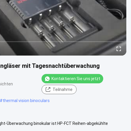
rngläser mit Tagesnachtüberwachung
Kontaktieren Sie uns jetzt
sichten
Teilnahme
#
thermal vision binoculars
ight-Überwachung binokular ist HP-FCT Reihen-abgekühlte
are Kamera und Auge...
Weitere Informationen