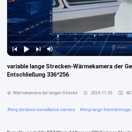
variable lange Strecken-Wärmekamera der G
Entschließung 336*256
Wärmekamera der langen Strecke
2024-11-26
48
#
long distance surveillance camera
#
long range thermal image