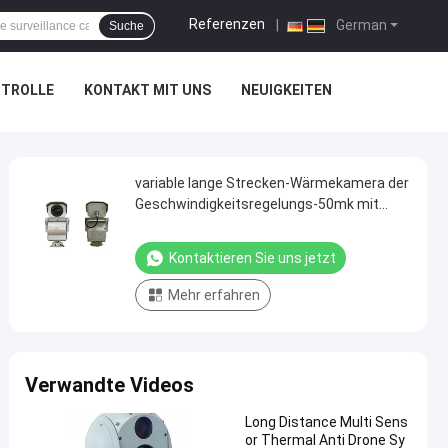
Referenzen
|
German
Suche
NTROLLE
KONTAKT MIT UNS
NEUIGKEITEN
variable lange Strecken-Wärmekamera der
Geschwindigkeitsregelungs-50mk mit
Entschließung 336*256
Kontaktieren Sie uns jetzt
Mehr erfahren
Verwandte Videos
Long Distance Multi Sens
or Thermal Anti Drone Sy