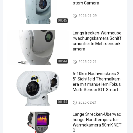
stem Camera
Anti-Drohnen-System
2026-01-09
00:45
Langstrecken-Wärmeübe
rwachungskamera Schiff
smontierte Mehrsensork
amera
Wärmekamera der langen Stre
00:44
2025-02-21
cke
5-10km Nachweiskreis 2
5° Sichtfeld Thermalkam
era mit manuellem Fokus
Multi-Sensor IOT Smart-K
amera
Wärmekamera der langen Stre
00:44
2025-02-21
cke
Lange Strecken-Überwac
hungs-Handtemperatur-
Wärmekamera 50mK NET
D