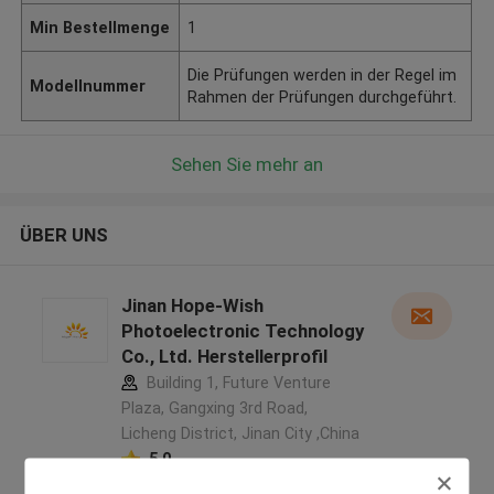
Min Bestellmenge
1
Die Prüfungen werden in der Regel im
Modellnummer
Rahmen der Prüfungen durchgeführt.
Sehen Sie mehr an
ÜBER UNS
Jinan Hope-Wish
Photoelectronic Technology
Co., Ltd. Herstellerprofil
Building 1, Future Venture
Plaza, Gangxing 3rd Road,
Licheng District, Jinan City ,China
5.0
Überprüfter Lieferant