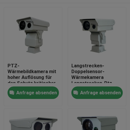
PTZ-
Langstrecken-
Wärmebildkamera mit
Doppelsensor-
hoher Auflösung für
Wärmekamera
den Schutz kritischer
Langstrecken-Ptz-
Infrastrukturen und
Kamera Langstrecken-
Zu Hause
Anfrage absenden
Anfrage absenden
die Überwachung
Sicherheitskamera
industrieller Prozesse
Produkte
Über uns