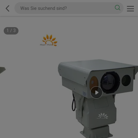
1
/
3