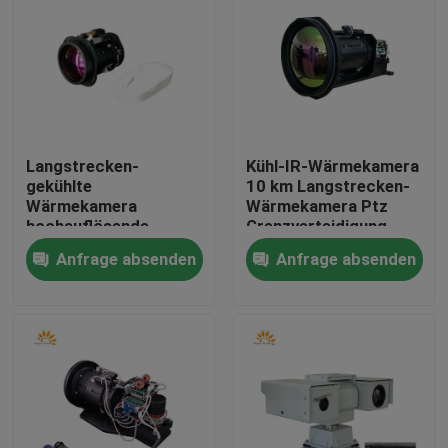
Langstrecken-
Kühl-IR-Wärmekamera
gekühlte
10 km Langstrecken-
Wärmekamera
Wärmekamera Ptz
hochauflösende
Grenzverteidigung
Bildgebung mit OSD-
EO/IR
Anfrage absenden
Anfrage absenden
Menü
Zu Hause
Produkte
Über uns