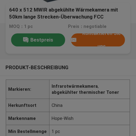
640 x 512 MWIR abgekühlte Wärmekamera mit
50km lange Strecken-Überwachung FCC
MOQ：1 pc
Preis：negotiable
Kontaktieren Sie
Bestpreis
uns
PRODUKT-BESCHREIBUNG
Infrarotwärmekamera
,
Markieren:
abgekühlter thermischer Toner
Herkunftsort
China
Markenname
Hope-Wish
Min Bestellmenge
1 pc