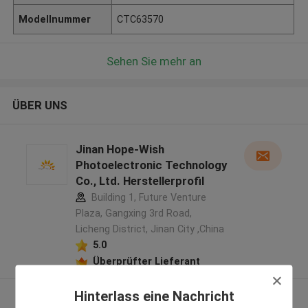
Modellnummer
CTC63570
Sehen Sie mehr an
ÜBER UNS
Jinan Hope-Wish
Photoelectronic Technology
Co., Ltd. Herstellerprofil
Building 1, Future Venture
Plaza, Gangxing 3rd Road,
Licheng District, Jinan City ,China
5.0
Überprüfter Lieferant
Hinterlass eine Nachricht
Sehen Sie mehr an