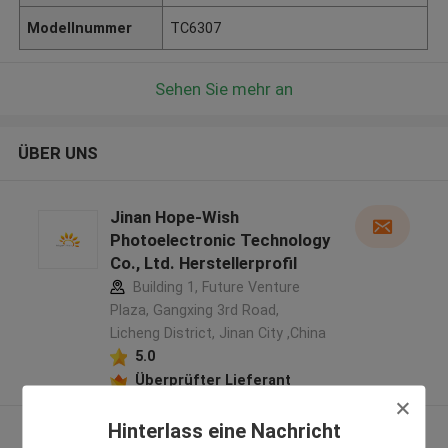
Modellnummer
TC6307
Sehen Sie mehr an
ÜBER UNS
Jinan Hope-Wish
Photoelectronic Technology
Co., Ltd. Herstellerprofil
Building 1, Future Venture
Plaza, Gangxing 3rd Road,
Licheng District, Jinan City ,China
5.0
Überprüfter Lieferant
Hinterlass eine Nachricht
Sehen Sie mehr an