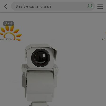
3
/
4