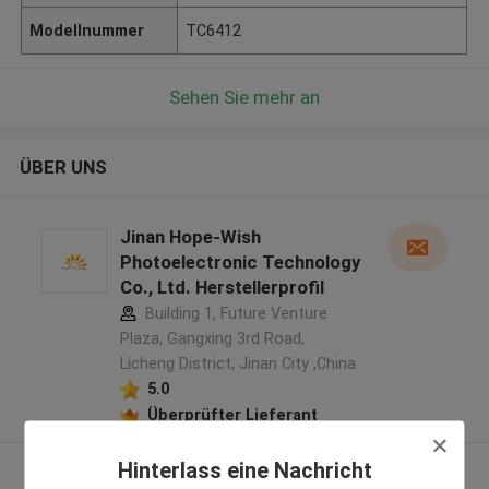
Modellnummer
TC6412
Sehen Sie mehr an
ÜBER UNS
Jinan Hope-Wish
Photoelectronic Technology
Co., Ltd. Herstellerprofil
Building 1, Future Venture
Plaza, Gangxing 3rd Road,
Licheng District, Jinan City ,China
5.0
Überprüfter Lieferant
Hinterlass eine Nachricht
Sehen Sie mehr an