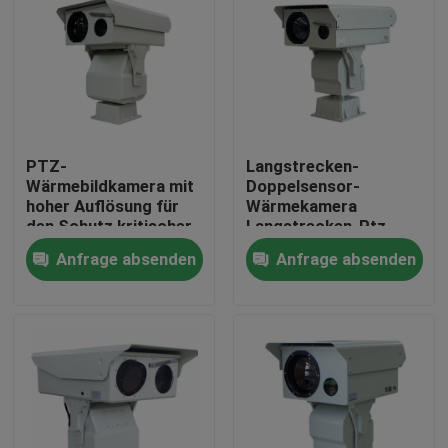
PTZ-
Langstrecken-
Wärmebildkamera mit
Doppelsensor-
hoher Auflösung für
Wärmekamera
den Schutz kritischer
Langstrecken-Ptz-
Infrastrukturen und
Kamera Langstrecken-
Anfrage absenden
Anfrage absenden
die Überwachung
Sicherheitskamera
industrieller Prozesse
Zu Hause
Produkte
Über uns