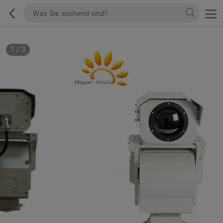
1
/
3