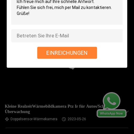
EINREICHUNGEN
Kleine RealzeitWärmebildkamera Ptz Ir für Autos/Schiffs-
Überwachung
Doppelsensor-Wärmekamera
2023-05-26