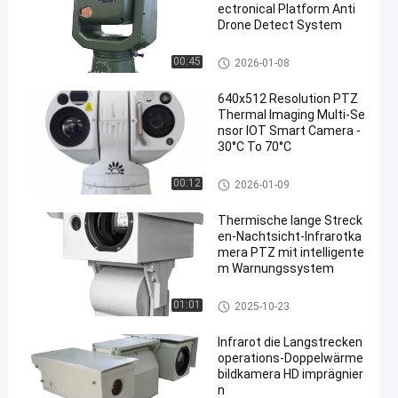
ectronical Platform Anti
Drone Detect System
Anti-Drohnen-System
00:45
2026-01-08
640x512 Resolution PTZ
Thermal Imaging Multi-Se
nsor IOT Smart Camera -
30°C To 70°C
PTZ-Wärmebildkamera
00:12
2026-01-09
Thermische lange Streck
en-Nachtsicht-Infrarotka
mera PTZ mit intelligente
m Warnungssystem
Nachtsichtkamera der langen
01:01
2025-10-23
Strecke
Infrarot die Langstrecken
operations-Doppelwärme
bildkamera HD imprägnier
n