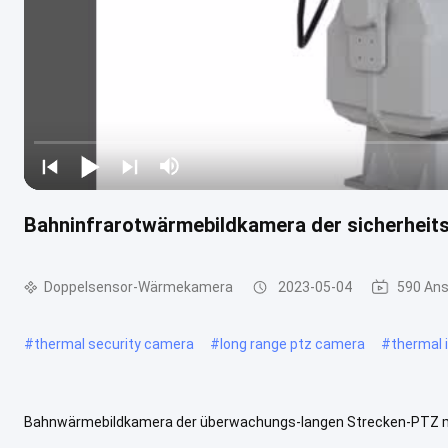
Bahninfrarotwärmebildkamera der sicherheit
Doppelsensor-Wärmekamera
2023-05-04
590 Ans
#
thermal security camera
#
long range ptz camera
#
thermal
Bahnwärmebildkamera der überwachungs-langen Strecken-PTZ mi
den speziellen Zwecken, nimmt die Kamera sichtbare Kamera 2.00