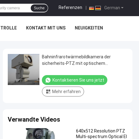
Referenzen
|
German
Suche
NTROLLE
KONTAKT MIT UNS
NEUIGKEITEN
Bahninfrarotwärmebildkamera der
sicherheits-PTZ mit optischem
Zoomobjektiv
Kontaktieren Sie uns jetzt
Mehr erfahren
Verwandte Videos
640x512 Resolution PTZ
Multi-spectrum Optical El