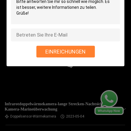
EINREICHUNGEN
Infrarotdoppelwärmekamera-lange Strecken-Nachtsicht-
Kamera-Marineüberwachung
Doppelsensor-Wärmekamera
2023-05-04