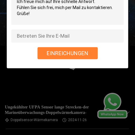
EINREICHUNGEN
Ungekühlter UFPA Sensor lange Strecken-der
Marineüberwachungs-Doppelwärmekamera-
Doppelsensor-Wärmekamera
2024-11-26