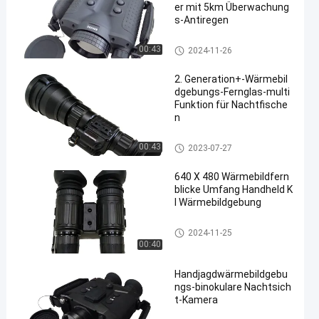
er mit 5km Überwachung
s-Antiregen
Wärmebildgebungsferngläser
00:43
2024-11-26
2. Generation+-Wärmebil
dgebungs-Fernglas-multi
Funktion für Nachtfische
n
Wärmebildgebungsferngläser
00:43
2023-07-27
640 X 480 Wärmebildfern
blicke Umfang Handheld K
I Wärmebildgebung
Wärmebildgebungsferngläser
2024-11-25
00:40
Handjagdwärmebildgebu
ngs-binokulare Nachtsich
t-Kamera