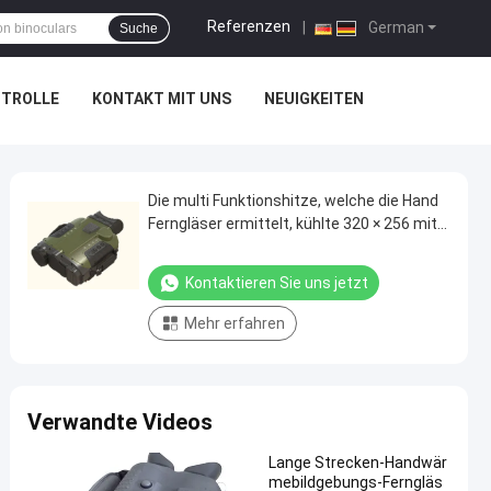
Referenzen
|
German
Suche
NTROLLE
KONTAKT MIT UNS
NEUIGKEITEN
Die multi Funktionshitze, welche die Hand
Ferngläser ermittelt, kühlte 320 × 256 mit
10km Entdeckung ab
Kontaktieren Sie uns jetzt
Mehr erfahren
Verwandte Videos
Lange Strecken-Handwär
mebildgebungs-Ferngläs