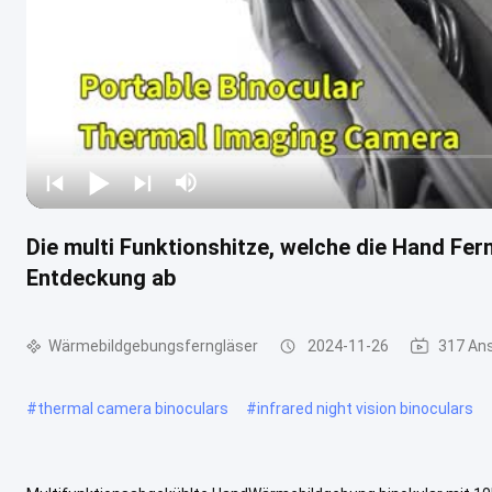
Die multi Funktionshitze, welche die Hand Fern
Entdeckung ab
Wärmebildgebungsferngläser
2024-11-26
317 An
#
thermal camera binoculars
#
infrared night vision binoculars