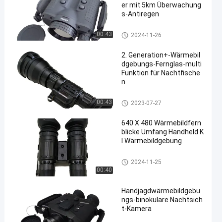
er mit 5km Überwachung
s-Antiregen
Wärmebildgebungsferngläser
00:43
2024-11-26
2. Generation+-Wärmebil
dgebungs-Fernglas-multi
Funktion für Nachtfische
n
Wärmebildgebungsferngläser
00:43
2023-07-27
640 X 480 Wärmebildfern
blicke Umfang Handheld K
I Wärmebildgebung
Wärmebildgebungsferngläser
2024-11-25
00:40
Handjagdwärmebildgebu
ngs-binokulare Nachtsich
t-Kamera