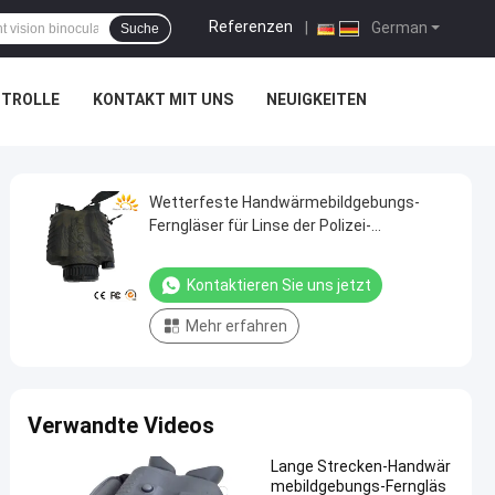
Referenzen
|
German
Suche
NTROLLE
KONTAKT MIT UNS
NEUIGKEITEN
Wetterfeste Handwärmebildgebungs-
Ferngläser für Linse der Polizei-
Überwachungs-50mm
Kontaktieren Sie uns jetzt
Mehr erfahren
Verwandte Videos
Lange Strecken-Handwär
mebildgebungs-Ferngläs