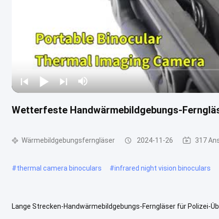
Wetterfeste Handwärmebildgebungs-Ferngläs
Wärmebildgebungsferngläser
2024-11-26
317 An
#
thermal camera binoculars
#
infrared night vision binoculars
Lange Strecken-Handwärmebildgebungs-Ferngläser für Polizei-Üb
Generation, verringern die Größe, das Gewicht und die Kosten. Alum