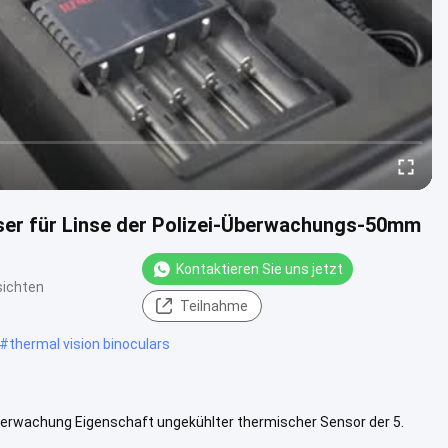
er für Linse der Polizei-Überwachungs-50mm
Kontaktieren Sie uns jetzt
sichten
Teilnahme
#
thermal vision binoculars
erwachung Eigenschaft ungekühlter thermischer Sensor der 5.
iniumlegierun...
Weitere Informationen