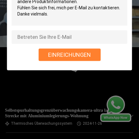
EINREICHUNGEN
Selbstspurhaltungsgrenzüberwachungskamera-ultra lange
Strecke mit Aluminiumlegierungs-Wohnung
Thermisches Überwachungssystem
2024-11-26