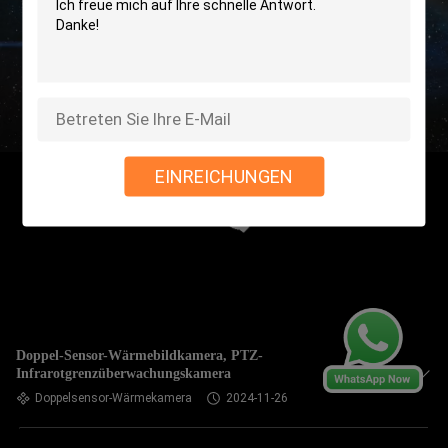
EINREICHUNGEN
Doppel-Sensor-Wärmebildkamera, PTZ-
Infrarotgrenzüberwachungskamera
Doppelsensor-Wärmekamera
2024-11-26